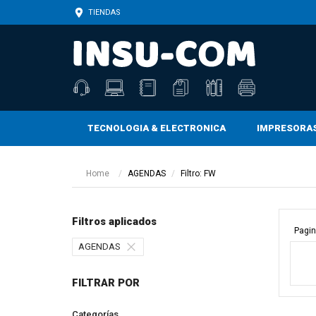
TIENDAS
TECNOLOGIA & ELECTRONICA
IMPRESORA
CARTUCHOS, TONERS, BOTELLAS Y TINTAS
CARTUCHOS, TONERS, BOTELLAS Y TINTAS
CINTAS ADHESIVAS Y DE ENMASCARAR
Home
AGENDAS
Filtro: FW
Filtros aplicados
Pagin
AGENDAS
FILTRAR POR
Categorías