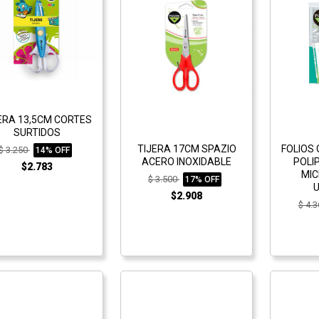
ERA 13,5CM CORTES
SURTIDOS
TIJERA 17CM SPAZIO
FOLIOS 
$ 3.250
14% OFF
ACERO INOXIDABLE
POLI
$2.783
MIC
$ 3.500
17% OFF
U
$2.908
$ 4.