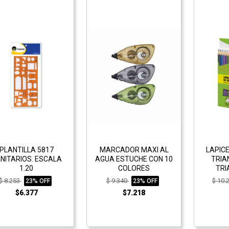
PLANTILLA 5817
MARCADOR MAXI AL
LAPIC
NITARIOS. ESCALA
AGUA ESTUCHE CON 10
TRIA
1.20
COLORES
TRI
$ 8.253
$ 9.340
$ 10.
23% OFF
23% OFF
$6.377
$7.218