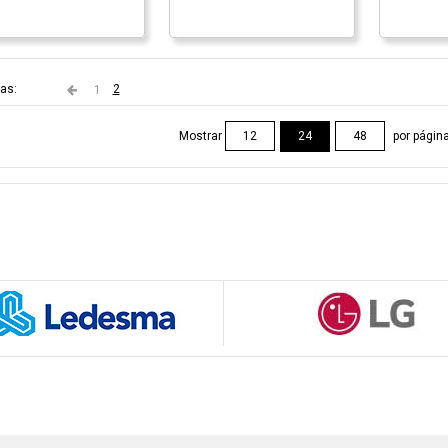
as:
2
1
Mostrar
por págin
12
24
48