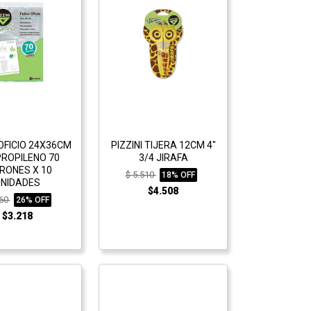
OFICIO 24X36CM
PIZZINI TIJERA 12CM 4"
PROPILENO 70
3/4 JIRAFA
RONES X 10
$ 5.510
18% OFF
NIDADES
$4.508
360
26% OFF
$3.218