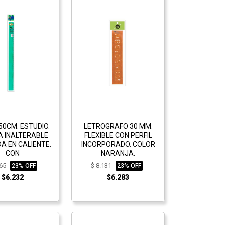
50CM. ESTUDIO.
LETROGRAFO 30 MM.
A INALTERABLE
FLEXIBLE CON PERFIL
A EN CALIENTE.
INCORPORADO. COLOR
CON
NARANJA.
065
$ 8.131
23% OFF
23% OFF
$6.232
$6.283