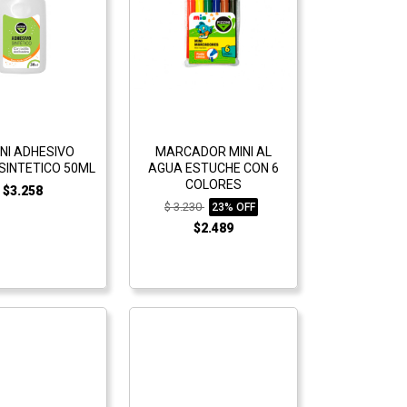
INI ADHESIVO
MARCADOR MINI AL
SINTETICO 50ML
AGUA ESTUCHE CON 6
COLORES
$3.258
$ 3.230
23% OFF
$2.489