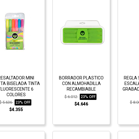
RESALTADOR MINI
BORRADOR PLASTICO
REGLA 
TA BISELADA TINTA
CON ALMOHADILLA
ESCAL
FLUORESCENTE 6
RECAMBIABLE
GRABAD
COLORES
$ 6.012
23% OFF
$ 5.636
$ 8.
23% OFF
$4.646
$4.355