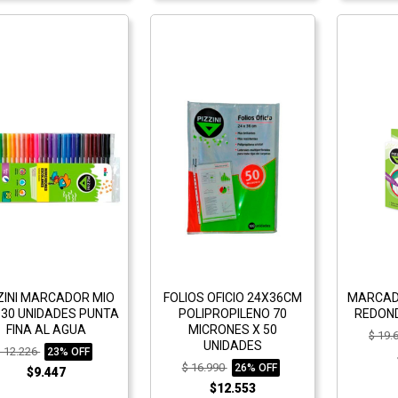
ZINI MARCADOR MIO
FOLIOS OFICIO 24X36CM
MARCAD
 30 UNIDADES PUNTA
POLIPROPILENO 70
REDOND
FINA AL AGUA
MICRONES X 50
$ 19.
UNIDADES
$ 12.226
23% OFF
$ 16.990
26% OFF
$9.447
$12.553