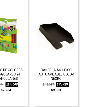
ES DE COLORES
BANDEJA A4 1 PISO
NGULARES 24
AUTOAPILABLE COLOR
ANGULARES
NEGRO
294
$ 12.037
23% OFF
23% OFF
$7.954
$9.301