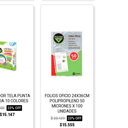
OR TELA PUNTA
FOLIOS OFICIO 24X36CM
A 10 COLORES
POLIPROPILENO 50
MICRONES X 100
602
23% OFF
UNIDADES
$15.147
$ 20.129
23% OFF
$15.555