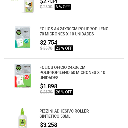
$2.434
$ 2600
6 % OFF
FOLIOS A4 24X30CM POLIPROPILENO
70 MICRONES X 10 UNIDADES
$2.754
$ 3570
23 % OFF
FOLIOS OFICIO 24X36CM
POLIPROPILENO 50 MICRONES X 10
UNIDADES
$1.898
$ 2570
26 % OFF
PIZZINI ADHESIVO ROLLER
SINTETICO 50ML
$3.258