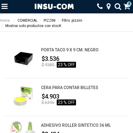
0
Home
COMERCIAL
PIZZINI
Filtro: pizzini
Mostrar solo productos con stocK
PORTA TACO 9 X 9 CM. NEGRO
$3.536
$ 4580
23 % OFF
CERA PARA CONTAR BILLETES
$4.903
$ 6346
23 % OFF
ADHESIVO ROLLER SINTETICO 36 ML