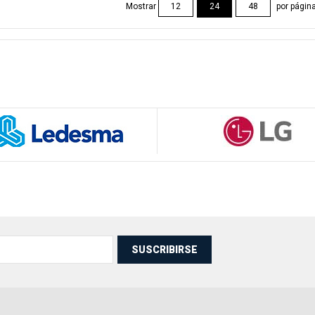
Mostrar
por págin
12
24
48
SUSCRIBIRSE