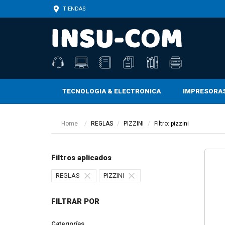
TIENDAS
TECNOLOGIA & ELECTRONICA
IMPRESORA
CARTUCHOS, TONERS, BOTELLAS Y TINTAS
CARTUCHOS, TONERS, BOTELLAS Y TINTAS
CINTAS ADHESIVAS Y DE ENMASCARAR
Home
REGLAS
PIZZINI
Filtro: pizzini
Filtros aplicados
REGLAS
PIZZINI
FILTRAR POR
Categorías