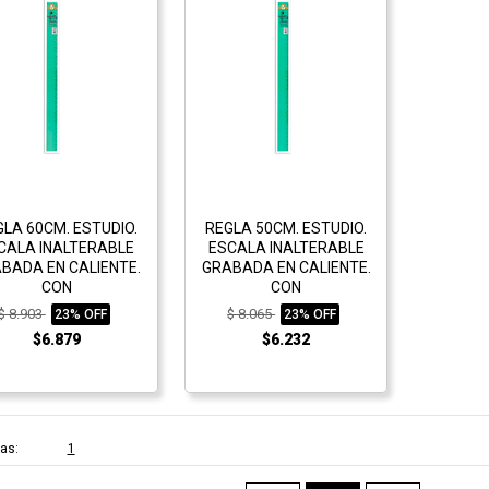
LA 60CM. ESTUDIO.
REGLA 50CM. ESTUDIO.
CALA INALTERABLE
ESCALA INALTERABLE
BADA EN CALIENTE.
GRABADA EN CALIENTE.
CON
CON
$ 8.903
$ 8.065
23% OFF
23% OFF
$6.879
$6.232
as:
1