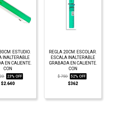
30CM. ESTUDIO.
REGLA 20CM. ESCOLAR.
A INALTERABLE
ESCALA INALTERABLE
A EN CALIENTE.
GRABADA EN CALIENTE.
CON
CON
420
$ 750
23% OFF
52% OFF
$2.640
$362