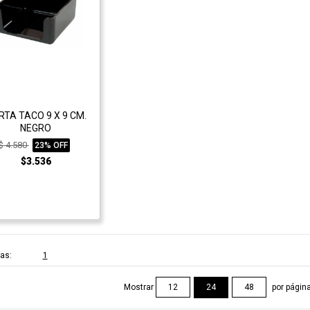
RTA TACO 9 X 9 CM.
NEGRO
$ 4.580
23% OFF
$3.536
as:
1
Mostrar
por págin
12
24
48