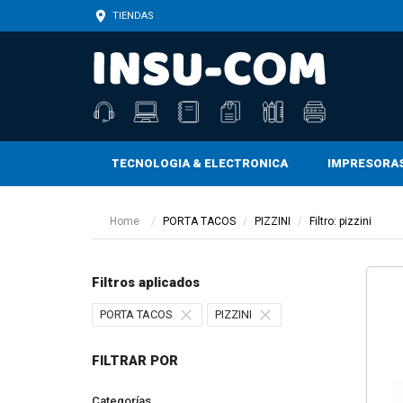
TIENDAS
TECNOLOGIA & ELECTRONICA
IMPRESORA
CARTUCHOS, TONERS, BOTELLAS Y TINTAS
CARTUCHOS, TONERS, BOTELLAS Y TINTAS
CINTAS ADHESIVAS Y DE ENMASCARAR
Home
PORTA TACOS
PIZZINI
Filtro: pizzini
Filtros aplicados
PORTA TACOS
PIZZINI
FILTRAR POR
Categorías