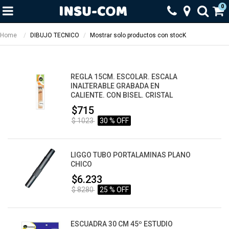
0
Home
DIBUJO TECNICO
Mostrar solo productos con stocK
REGLA 15CM. ESCOLAR. ESCALA
INALTERABLE GRABADA EN
CALIENTE. CON BISEL. CRISTAL
$715
$ 1023
30 % OFF
LIGGO TUBO PORTALAMINAS PLANO
CHICO
$6.233
$ 8280
25 % OFF
ESCUADRA 30 CM 45º ESTUDIO