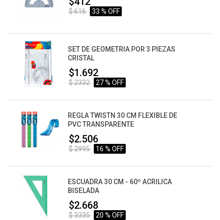
$412
$ 616
33 % OFF
SET DE GEOMETRIA POR 3 PIEZAS
CRISTAL
$1.692
$ 2332
27 % OFF
REGLA TWISTN 30 CM FLEXIBLE DE
PVC TRANSPARENTE
$2.506
$ 2995
16 % OFF
ESCUADRA 30 CM - 60º ACRILICA
BISELADA
$2.668
$ 3335
20 % OFF