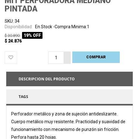
MIT PERFORADORA MEDIANO
PINTADA
SKU: 34
Disponibilidad:
En Stock -Compra Minima:1
19% OFF
$ 30.890
$ 24.876
COMPRAR
PROCESANDO
DESCRIPCION DEL PRODUCTO
TAGS
Perforador metálico y zona de sujeción antideslizante.
Cuerpo metálico muy resistente. Practicidad y suavidad de
funcionamiento con mecanismo de punzón sin fricción.
Perfora hasta 20 hojas.