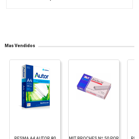
Mas Vendidos
RESMA A4 AUTOR 80
MIT BROCHES Nº 50 POR
RES