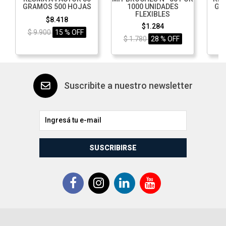
GRAMOS 500 HOJAS
1000 UNIDADES
GR
FLEXIBLES
$8.418
$1.284
$ 9.900
15 % OFF
$ 1.780
28 % OFF
$
Suscribite a nuestro newsletter
SUSCRIBIRSE