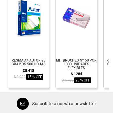
RESMA A4 AUTOR 80
MIT BROCHES Nº 50 POR
RES
GRAMOS 500 HOJAS
1000 UNIDADES
GR
FLEXIBLES
$8.418
$1.284
$ 9.900
15 % OFF
$ 1.780
28 % OFF
$
Suscribite a nuestro newsletter