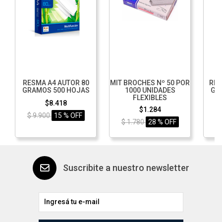
RESMA A4 AUTOR 80
MIT BROCHES Nº 50 POR
RES
GRAMOS 500 HOJAS
1000 UNIDADES
GR
FLEXIBLES
$8.418
$1.284
$ 9.900
15 % OFF
$ 1.780
28 % OFF
$
Suscribite a nuestro newsletter