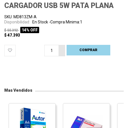
CARGADOR USB 5W PATA PLANA
SKU: MD813ZM-A
Disponibilidad:
En Stock -Compra Minima:1
14% OFF
$ 55.392
$ 47.393
COMPRAR
PROCESANDO
Mas Vendidos