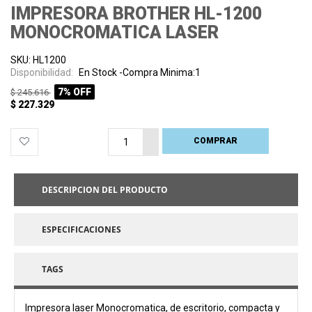
IMPRESORA BROTHER HL-1200
MONOCROMATICA LASER
SKU: HL1200
Disponibilidad:
En Stock -Compra Minima:1
7% OFF
$ 245.616
$ 227.329
COMPRAR
PROCESANDO
DESCRIPCION DEL PRODUCTO
ESPECIFICACIONES
TAGS
Impresora laser Monocromatica, de escritorio, compacta y