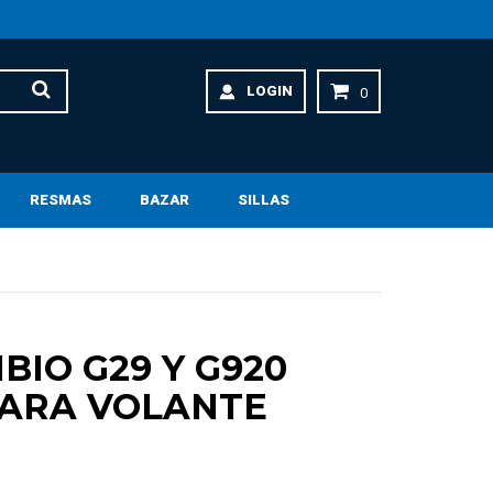
LOGIN
0
RESMAS
BAZAR
SILLAS
IO G29 Y G920
PARA VOLANTE