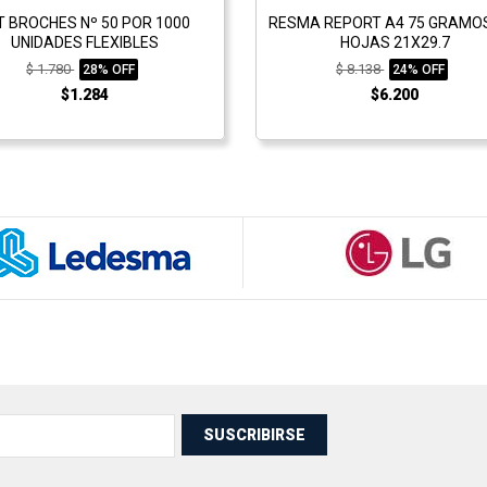
T BROCHES Nº 50 POR 1000
RESMA REPORT A4 75 GRAMOS
UNIDADES FLEXIBLES
HOJAS 21X29.7
$ 1.780
$ 8.138
28% OFF
24% OFF
$1.284
$6.200
SUSCRIBIRSE