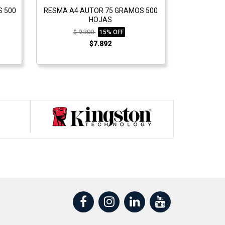
 500
RESMA A4 AUTOR 75 GRAMOS 500
BOLIGRAF
HOJAS
PO
$ 9.300
$ 
15% OFF
$7.892