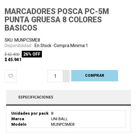
MARCADORES POSCA PC-5M
PUNTA GRUESA 8 COLORES
BASICOS
SKU: MUNPC5ME8
Disponibilidad:
En Stock -Compra Minima:1
26% OFF
$ 62.400
$ 45.941
COMPRAR
PROCESANDO
ESPECIFICACIONES
Unidades por pack
8
Marca
UNI BALL
Modelo
MUNPC5ME8