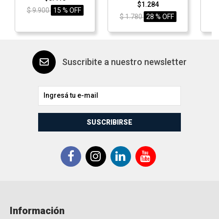
$1.284
$ 9.900
15 % OFF
$ 1.780
28 % OFF
$
Suscribite a nuestro newsletter
SUSCRIBIRSE
Información