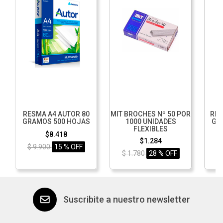
RESMA A4 AUTOR 80
MIT BROCHES Nº 50 POR
RES
GRAMOS 500 HOJAS
1000 UNIDADES
GR
FLEXIBLES
$8.418
$1.284
$ 9.900
15 % OFF
$ 1.780
28 % OFF
$
Suscribite a nuestro newsletter