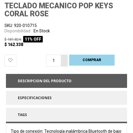
TECLADO MECANICO POP KEYS
CORAL ROSE
SKU: 920-010715
Disponibilidad:
En Stock
11% OFF
$ 181.824
$ 162.338
COMPRAR
PROCESANDO
DESCRIPCION DEL PRODUCTO
ESPECIFICACIONES
TAGS
Tipo de conexión: Tecnología inalámbrica Bluetooth de bajo