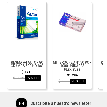
RESMA A4 AUTOR 80
MIT BROCHES Nº 50 POR
RES
GRAMOS 500 HOJAS
1000 UNIDADES
GR
FLEXIBLES
$8.418
$1.284
$ 9.900
15 % OFF
$ 1.780
28 % OFF
$
Suscribite a nuestro newsletter