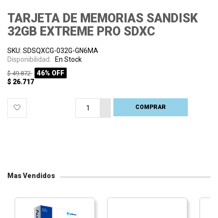
TARJETA DE MEMORIAS SANDISK
32GB EXTREME PRO SDXC
SKU: SDSQXCG-032G-GN6MA
Disponibilidad:
En Stock
46% OFF
$ 49.872
$ 26.717
COMPRAR
PROCESANDO
Mas Vendidos