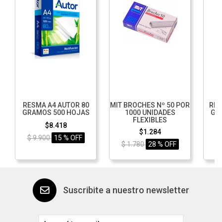
RESMA A4 AUTOR 80
MIT BROCHES Nº 50 POR
RES
GRAMOS 500 HOJAS
1000 UNIDADES
GR
FLEXIBLES
$8.418
$1.284
$ 9.900
15 % OFF
$ 1.780
28 % OFF
$
Suscribite a nuestro newsletter