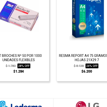
T BROCHES Nº 50 POR 1000
RESMA REPORT A4 75 GRAMOS
UNIDADES FLEXIBLES
HOJAS 21X29.7
$ 1.780
$ 8.138
28% OFF
24% OFF
$1.284
$6.200