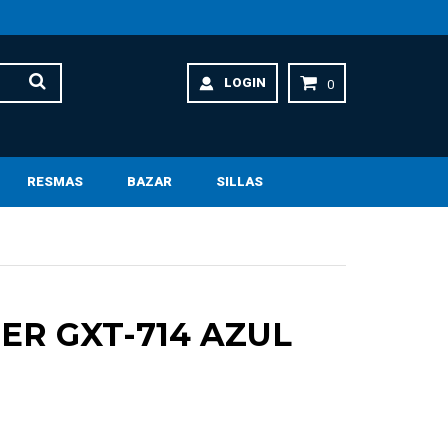
LOGIN
0
RESMAS
BAZAR
SILLAS
ER GXT-714 AZUL