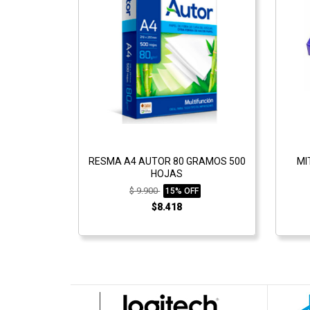
RESMA A4 AUTOR 80 GRAMOS 500
MI
HOJAS
$ 9.900
15% OFF
$8.418