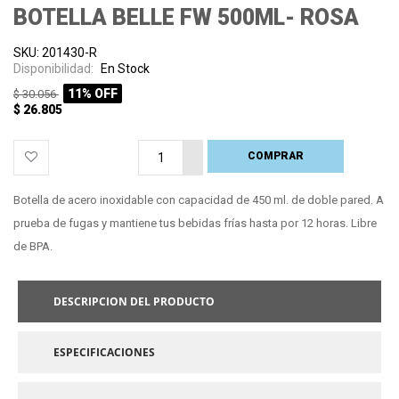
BOTELLA BELLE FW 500ML- ROSA
SKU: 201430-R
Disponibilidad:
En Stock
11% OFF
$ 30.056
$ 26.805
COMPRAR
PROCESANDO
Botella de acero inoxidable con capacidad de 450 ml. de doble pared. A
prueba de fugas y mantiene tus bebidas frías hasta por 12 horas. Libre
de BPA.
DESCRIPCION DEL PRODUCTO
ESPECIFICACIONES