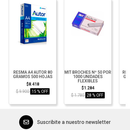
RESMA A4 AUTOR 80
MIT BROCHES Nº 50 POR
RES
GRAMOS 500 HOJAS
1000 UNIDADES
GR
FLEXIBLES
$8.418
$1.284
$ 9.900
15 % OFF
$ 1.780
28 % OFF
$
Suscribite a nuestro newsletter