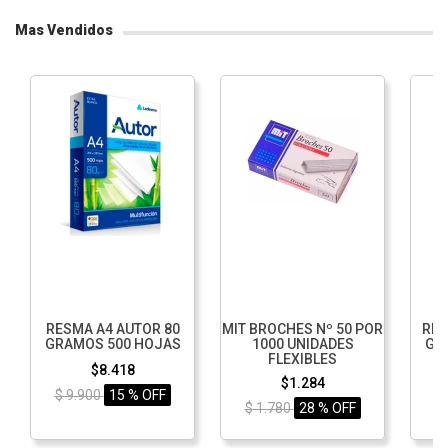
Mas Vendidos
RESMA A4 AUTOR 80
MIT BROCHES Nº 50 POR
RES
GRAMOS 500 HOJAS
1000 UNIDADES
GR
FLEXIBLES
$8.418
$1.284
$ 9.900
15 % OFF
$ 1.780
28 % OFF
$