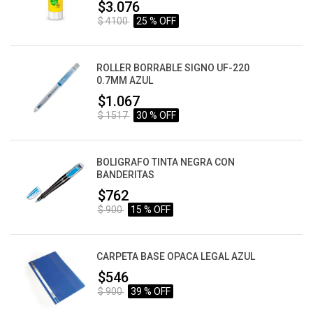
$3.076
$ 4100
25 % OFF
ROLLER BORRABLE SIGNO UF-220
0.7MM AZUL
$1.067
$ 1517
30 % OFF
BOLIGRAFO TINTA NEGRA CON
BANDERITAS
$762
$ 900
15 % OFF
CARPETA BASE OPACA LEGAL AZUL
$546
$ 900
39 % OFF