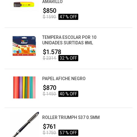
AMARILLO
$850
$ 1590
47 % OFF
TEMPERA ESCOLAR POR 10
UNIDADES SURTIDAS 8ML
$1.578
$ 2314
32 % OFF
PAPEL AFICHE NEGRO
$870
$ 1450
40 % OFF
ROLLER TRIUMPH 537 0.5MM
$761
$ 1750
57 % OFF