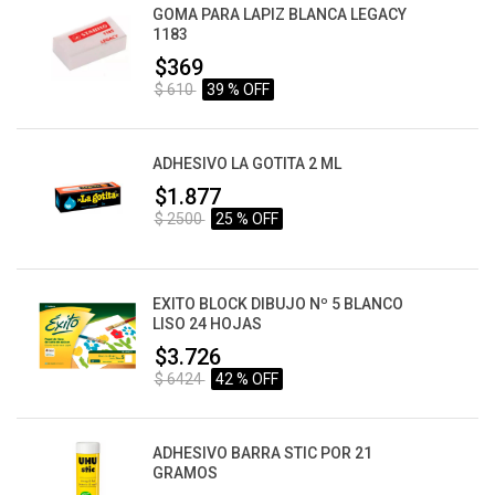
GOMA PARA LAPIZ BLANCA LEGACY
1183
$369
$ 610
39 % OFF
ADHESIVO LA GOTITA 2 ML
$1.877
$ 2500
25 % OFF
EXITO BLOCK DIBUJO Nº 5 BLANCO
LISO 24 HOJAS
$3.726
$ 6424
42 % OFF
ADHESIVO BARRA STIC POR 21
GRAMOS