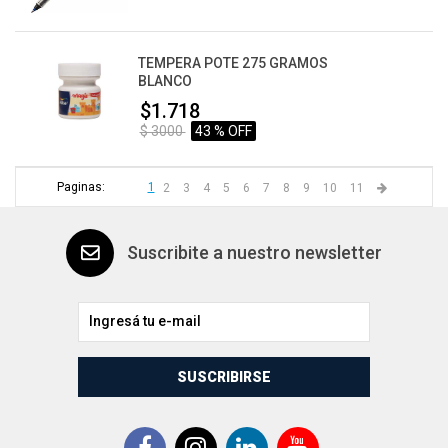
TEMPERA POTE 275 GRAMOS
BLANCO
$1.718
$ 3000
43 % OFF
Paginas:
1
2
3
4
5
6
7
8
9
10
11
Suscribite a nuestro newsletter
SUSCRIBIRSE