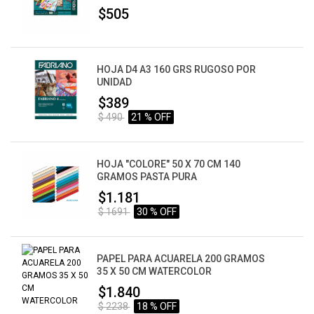
$505
HOJA D4 A3 160 GRS RUGOSO POR
UNIDAD
$389
$ 490
21 % OFF
HOJA "COLORE" 50 X 70 CM 140
GRAMOS PASTA PURA
$1.181
$ 1691
30 % OFF
PAPEL PARA ACUARELA 200 GRAMOS
35 X 50 CM WATERCOLOR
$1.840
$ 2238
18 % OFF