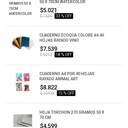
50 X 70CM WATERCOLOR
$5.021
$ 7500
33 % OFF
CUADERNO ECOQUA COLORE A4 40
HOJAS RAYADO VINO
$7.539
$ 9212
18 % OFF
CUADERNO A4 POR 40 HOJAS
RAYADO ANIMAL ART
$8.822
$ 10433
15 % OFF
HOJA TORCHON 270 GRAMOS 50 X
70 CM
$4.599