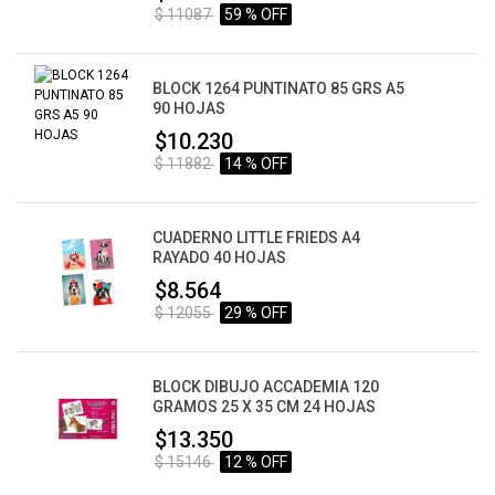
$ 11087
59 % OFF
BLOCK 1264 PUNTINATO 85 GRS A5
90 HOJAS
$10.230
$ 11882
14 % OFF
CUADERNO LITTLE FRIEDS A4
RAYADO 40 HOJAS
$8.564
$ 12055
29 % OFF
BLOCK DIBUJO ACCADEMIA 120
GRAMOS 25 X 35 CM 24 HOJAS
$13.350
$ 15146
12 % OFF