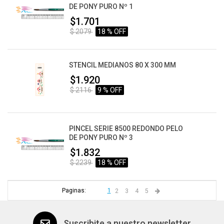
DE PONY PURO Nº 1
$1.701
$ 2079
18 % OFF
STENCIL MEDIANOS 80 X 300 MM
$1.920
$ 2116
9 % OFF
PINCEL SERIE 8500 REDONDO PELO
DE PONY PURO Nº 3
$1.832
$ 2239
18 % OFF
Paginas:
1
2
3
4
5
Suscribite a nuestro newsletter