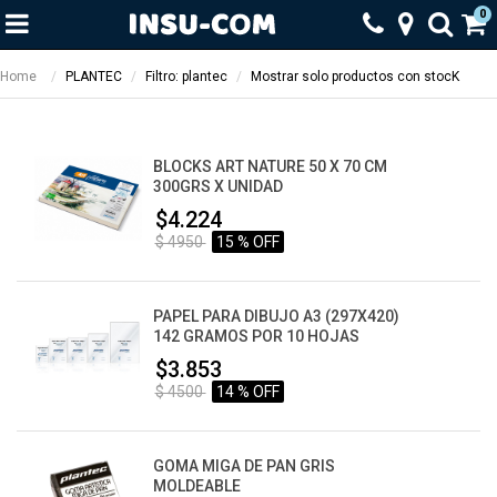
0
Home
PLANTEC
Filtro: plantec
Mostrar solo productos con stocK
BLOCKS ART NATURE 50 X 70 CM
300GRS X UNIDAD
$4.224
$ 4950
15 % OFF
PAPEL PARA DIBUJO A3 (297X420)
142 GRAMOS POR 10 HOJAS
$3.853
$ 4500
14 % OFF
GOMA MIGA DE PAN GRIS
MOLDEABLE