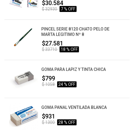
$30.584
$ 32930
7 % OFF
PINCEL SERIE 8120 CHATO PELO DE
MARTA LEGITIMO Nº 8
$27.581
$ 33710
18 % OFF
GOMA PARA LAPIZ Y TINTA CHICA
$799
$ 1058
24 % OFF
GOMA PANAL VENTILADA BLANCA
$931
$ 1300
28 % OFF