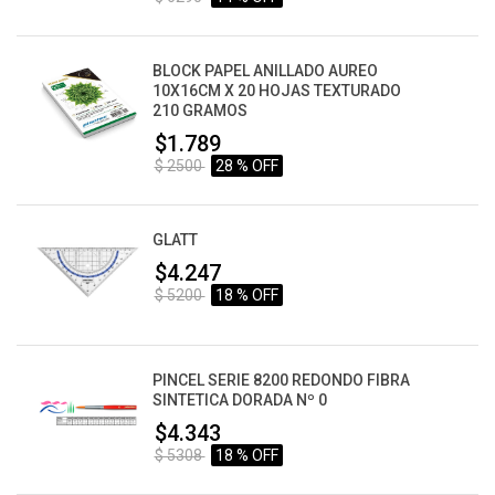
BLOCK PAPEL ANILLADO AUREO
10X16CM X 20 HOJAS TEXTURADO
210 GRAMOS
$1.789
$ 2500
28 % OFF
GLATT
$4.247
$ 5200
18 % OFF
PINCEL SERIE 8200 REDONDO FIBRA
SINTETICA DORADA Nº 0
$4.343
$ 5308
18 % OFF