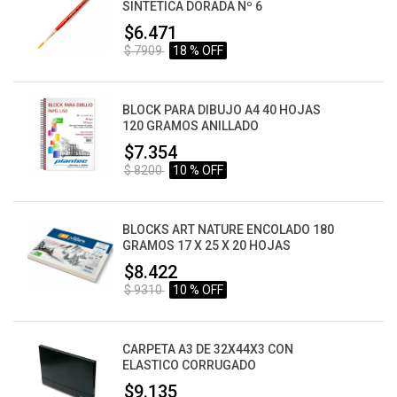
SINTETICA DORADA Nº 6
$6.471
$ 7909
18 % OFF
BLOCK PARA DIBUJO A4 40 HOJAS
120 GRAMOS ANILLADO
$7.354
$ 8200
10 % OFF
BLOCKS ART NATURE ENCOLADO 180
GRAMOS 17 X 25 X 20 HOJAS
$8.422
$ 9310
10 % OFF
CARPETA A3 DE 32X44X3 CON
ELASTICO CORRUGADO
$9.135