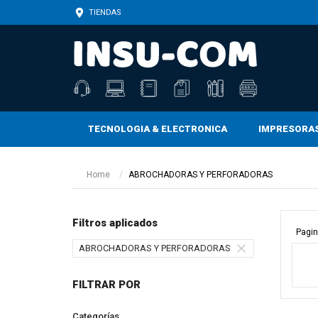
TIENDAS
TECNOLOGIA & ELECTRONICA
IMPRESORA
CARTUCHOS, TONERS, BOTELLAS Y TINTAS
CARTUCHOS, TONERS, BOTELLAS Y TINTAS
CINTAS ADHESIVAS Y DE ENMASCARAR
Home
ABROCHADORAS Y PERFORADORAS
Filtros aplicados
Pagin
ABROCHADORAS Y PERFORADORAS
FILTRAR POR
Categorías